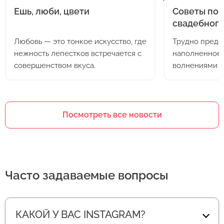
Ешь, люби, цвети
Советы по 
свадебного
Любовь — это тонкое искусство, где
Трудно предс
нежность лепестков встречается с
наполненное 
совершенством вкуса.
волнениями и
свадьба. Дан
ожидает с дет
себя в шикарн
обществе род
Посмотреть все новости
жениха и, бе
букетом, за 
будут сражать
Часто задаваемые вопросы
КАКОЙ У ВАС INSTAGRAM?