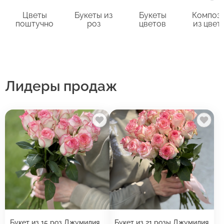
Цветы
Букеты из
Букеты
Композ
поштучно
роз
цветов
из цвет
Лидеры продаж
Букет из 15 роз Джумилия
Букет из 21 розы Джумилия