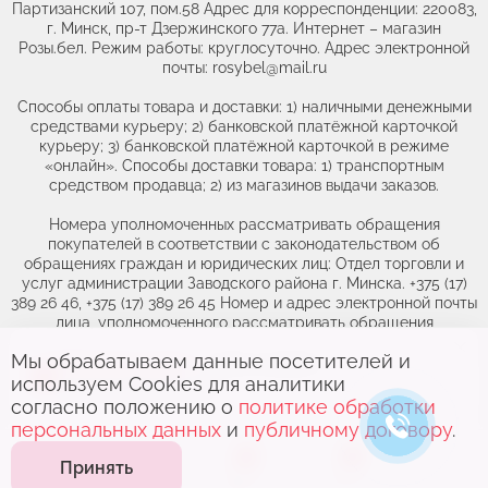
Партизанский 107, пом.58 Адрес для корреспонденции: 220083,
г. Минск, пр-т Дзержинского 77а. Интернет – магазин
Розы.бел. Режим работы: круглосуточно. Адрес электронной
почты: rosybel@mail.ru
Способы оплаты товара и доставки: 1) наличными денежными
средствами курьеру; 2) банковской платёжной карточкой
курьеру; 3) банковской платёжной карточкой в режиме
«онлайн». Способы доставки товара: 1) транспортным
средством продавца; 2) из магазинов выдачи заказов.
Номера уполномоченных рассматривать обращения
покупателей в соответствии с законодательством об
обращениях граждан и юридических лиц: Отдел торговли и
услуг администрации Заводского района г. Минска. +375 (17)
389 26 46, +375 (17) 389 26 45 Номер и адрес электронной почты
лица, уполномоченного рассматривать обращения
покупателей о нарушении их прав, предусмотренных
Мы обрабатываем данные посетителей и
Выберите адрес,
чтобы увидеть
законодательством о защите прав потребителей: +375(44)764-
используем Cookies для аналитики
46-71, obr@rozybel.by.
актуальный каталог
согласно положению о
политике обработки
персональных данных
и
публичному договору
.
0
0
Принять