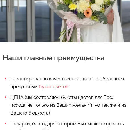
Наши главные преимущества
Гарантированно качественные цветы, собранные в
Выберите дату доставки
прекрасный
букет цветов
!
Контакты
ЦЕНА (мы составляем букеты цветов для Вас,
исходя не только из Ваших желаний, но так же и из
+375 (17) 388-61-92
Вашего бюджета).
Выберите желаемое время
Спасибо, мы свяжемся с Вами в
+375 (29) 362-91-92
Подарки, благодаря которым Вы сможете сделать
ближайшее время
+375 (33) 362-91-92