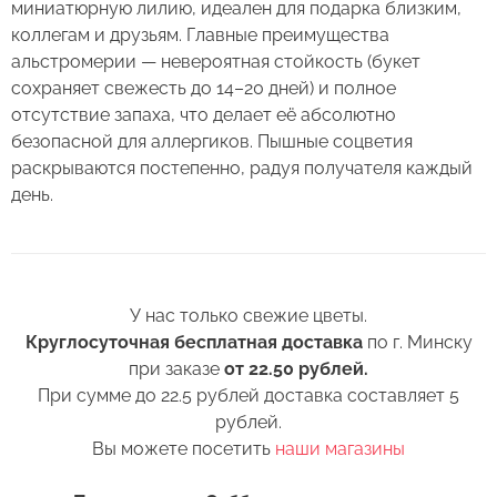
миниатюрную лилию, идеален для подарка близким,
в Вашем букете или композиции сохраняли
коллегам и друзьям. Главные преимущества
свежесть как можно дольше.
альстромерии — невероятная стойкость (букет
Правила ухода за срезанными цветами:
сохраняет свежесть до 14–20 дней) и полное
отсутствие запаха, что делает её абсолютно
1. Переносите букеты в транспортировочной
безопасной для аллергиков. Пышные соцветия
бумаге.
раскрываются постепенно, радуя получателя каждый
день.
2. Минимизируйте нахождение цветов
Оставьте свой отзыв
в холодное время года на улице.
3. Если Вы перевозите букет, убедитесь, что
Сервис:
он правильно упакован. В зимнее время, даже
У нас только свежие цветы.
Цена/Качество:
кратковременный контакт с холодным
Круглосуточная бесплатная доставка
по г. Минску
Альстромерия Армения
Выберите дату доставки
воздухом несколько минут, будет губителен
при заказе
от 22.50 рублей.
Доставка:
для цветов (наши курьеры в зимнее время
Контакты
При сумме до 22.5 рублей доставка составляет 5
транспортируют букеты в специальных
рублей.
Соответствие:
теплоизолирующих сумках).
Вы можете посетить
наши магазины
+375 (17) 388-61-92
+375
Выберите желаемое время
Спасибо, мы свяжемся с Вами в
+375 (29) 362-91-92
Беларусь
4. Ставьте цветы только в чистую вазу с водой