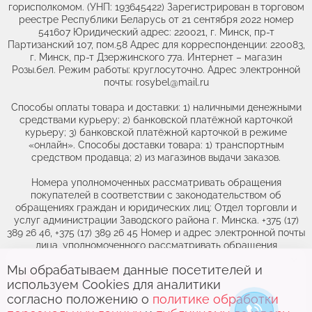
горисполкомом. (УНП: 193645422) Зарегистрирован в торговом
реестре Республики Беларусь от 21 сентября 2022 номер
541607 Юридический адрес: 220021, г. Минск, пр-т
Партизанский 107, пом.58 Адрес для корреспонденции: 220083,
г. Минск, пр-т Дзержинского 77а. Интернет – магазин
Розы.бел. Режим работы: круглосуточно. Адрес электронной
почты: rosybel@mail.ru
Способы оплаты товара и доставки: 1) наличными денежными
средствами курьеру; 2) банковской платёжной карточкой
курьеру; 3) банковской платёжной карточкой в режиме
«онлайн». Способы доставки товара: 1) транспортным
средством продавца; 2) из магазинов выдачи заказов.
Номера уполномоченных рассматривать обращения
покупателей в соответствии с законодательством об
обращениях граждан и юридических лиц: Отдел торговли и
услуг администрации Заводского района г. Минска. +375 (17)
389 26 46, +375 (17) 389 26 45 Номер и адрес электронной почты
лица, уполномоченного рассматривать обращения
покупателей о нарушении их прав, предусмотренных
Мы обрабатываем данные посетителей и
Выберите адрес,
чтобы увидеть
законодательством о защите прав потребителей: +375(44)764-
используем Cookies для аналитики
46-71, obr@rozybel.by.
актуальный каталог
согласно положению о
политике обработки