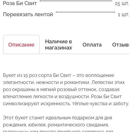
Роза Би Свит
15 шт.
Перевязать лентой
1 шт.
Как ухаживать за цветами
Наличие в
Есть несколько простых правил, чтобы цветы
Описание
Оплата
Отзыв
магазинах
в Вашем букете или композиции сохраняли
свежесть как можно дольше.
Правила ухода за срезанными цветами:
Букет из 15 роз сорта Би Свит – это воплощение
элегантности, нежности и романтики. Лепестки этих
1. Переносите букеты в транспортировочной
роз окрашены в мягкий розовый оттенок, создавая
бумаге.
впечатление легкости и воздушности. Розы Би Свит
2. Минимизируйте нахождение цветов
символизируют искренность, тёплые чувства и заботу.
Оставьте свой отзыв
в холодное время года на улице.
Этот букет станет идеальным подарком для дня
3. Если Вы перевозите букет, убедитесь, что
Сервис:
рождения, юбилея, романтического свидания,
он правильно упакован. В зимнее время, даже
годовщины или просто приятного сюрприза для