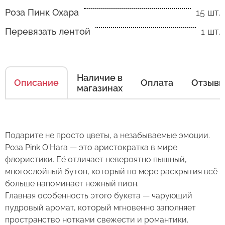
Роза Пинк Охара
15 шт.
Перевязать лентой
1 шт.
Как ухаживать за цветами
Есть несколько простых правил, чтобы цветы
Наличие в
Описание
Оплата
Отзыв
магазинах
в Вашем букете или композиции сохраняли
свежесть как можно дольше.
Правила ухода за срезанными цветами:
Подарите не просто цветы, а незабываемые эмоции.
1. Переносите букеты в транспортировочной
Роза Pink O'Hara — это аристократка в мире
бумаге.
флористики. Её отличает невероятно пышный,
многослойный бутон, который по мере раскрытия всё
2. Минимизируйте нахождение цветов
Оставьте свой отзыв
больше напоминает нежный пион.
в холодное время года на улице.
Главная особенность этого букета — чарующий
пудровый аромат, который мгновенно заполняет
3. Если Вы перевозите букет, убедитесь, что
Сервис:
пространство нотками свежести и романтики.
он правильно упакован. В зимнее время, даже