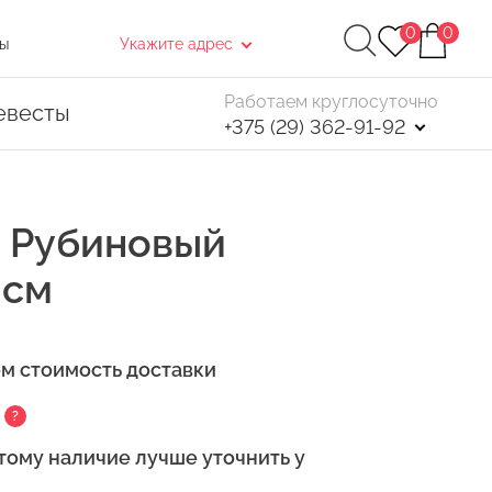
0
0
ы
Укажите адрес
Работаем круглосуточно
евесты
+375 (29) 362-91-92
 " Рубиновый
 см
Найти
ем стоимость доставки
. После чего, в открывшемся окне нажмите
?
тому наличие лучше уточнить у