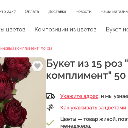
нтр 24/7
Оплата
Доставка
Новости
Наши магазин
и на карте
ты цветов
Композиции из цветов
Букет н
убиновый комплимент" 50 см
оз
Букет из 15 роз
комплимент" 50
Укажите адрес,
и мы узна
амовывоза.
уть на магазин на карте или нажать на адрес в списке магазинов
Как ухаживать за цветами
Цветы — товар живой, поэ
менеджера.