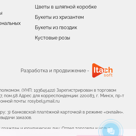
Цветы в шляпной коробке
ы
Букеты из хризантем
ональных
Букеты из гвоздик
Кустовые розы
Пионовидные розы
Разработка и продвижение -
олкомом. (УНП: 193645422) Зарегистрирован в торговом
, пом.58 Адрес для корреспонденции: 220083, г. Минск, пр-т
онной почты: rosybel@mail.ru
ру; 3) банковской платёжной карточкой в режиме «онлайн».
выдачи заказов.
граждан и юридических лиц: Отдел торговли и услуг
ца, уполномоченного рассматривать обращения покупателей о