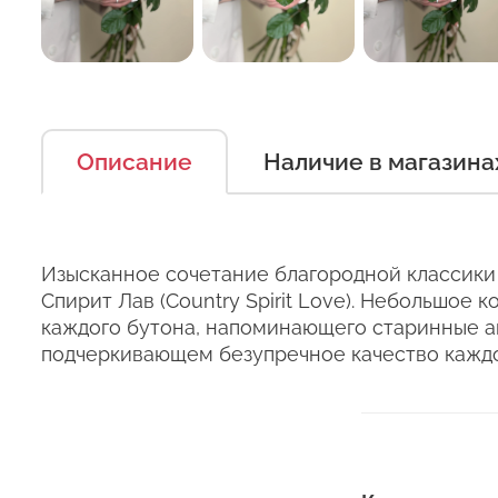
Описание
Наличие в магазина
Есть несколько простых п
Оставьт
можно дольше.
Правила ухода за срезанн
Изысканное сочетание благородной классики 
Сервис:
Спирит Лав (Country Spirit Love). Небольшое
1. Переносите букеты в т
каждого бутона, напоминающего старинные а
Цена/Качество:
Выб
подчеркивающем безупречное качество каждо
2. Минимизируйте нахожде
Ко
Доставка:
3. Если Вы перевозите бук
Соответствие:
кратковременный контакт 
+37
курьеры в зимнее время т
Выб
+37