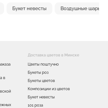
Букет невесты
Воздушные шары
Доставка цветов в Минске
аказа
Цветы поштучно
Букеты роз
а в
Букеты цветов
Композиции из цветов
овской
Букет невесты
нежных
101 роза