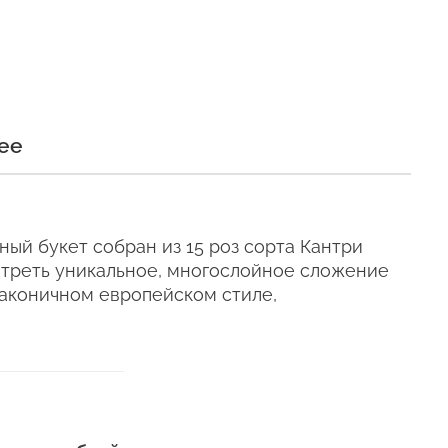
и
ее
и сохраняли свежесть как
ый букет собран из 15 роз сорта Кантри
"
смотреть уникальное, многослойное сложение
лаконичном европейском стиле,
плимент"
е время, даже
телен для цветов (наши
ующих сумках).