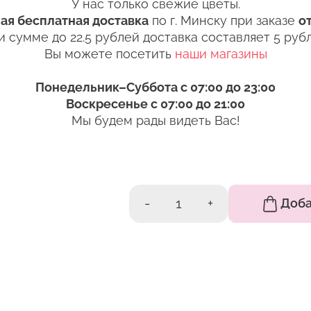
Спасибо, мы свяжемся с Вами в
5 (29) 362-91-92
У нас только свежие цветы.
ближайшее время
+375
Беларусь
ая бесплатная доставка
по г. Минску при заказе
от
5 (33) 362-91-92
 чистую вазу с водой (для роз воды в вазе должно б
+375
и сумме до 22.5 рублей доставка составляет 5 рубл
Готово
ть прохладная, а также не забывайте менять воду 
ybel@mail.ru
Вы можете посетить
наши магазины
Пожалуйста, заполните пол
 цветы перед тем, как поставить в вазу. Срез мож
связаться с 
Понедельник–Суббота с 07:00 до 23:00
Изменить адрес
Воскресенье с 07:00 до 21:00
 цветы в вазу, нижние листья следует удалить. Есл
Оформить з
Мы будем рады видеть Вас!
вятся продукты разложения. Это тоже ускорит проц
ния букета в доме, избегайте близости отопитель
. Он сушит стебли и листья. По этой же причине н
Оставить отзыв
чных лучей или кондиционер.
-
1
+
Доба
и