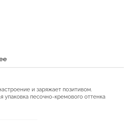
и
и сохраняли свежесть как
ее
бер "
астроение и заряжает позитивом.
я упаковка песочно-кремового оттенка
е время, даже
телен для цветов (наши
ующих сумках).