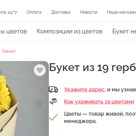
нтр 24/7
Оплата
Доставка
Новости
Наши магазин
и на карте
ты цветов
Композиции из цветов
Букет н
" Лимон"
оз
Букет из 19 гер
Укажите адрес,
и мы узна
Как ухаживать за цветами
амовывоза.
уть на магазин на карте или нажать на адрес в списке магазинов
Цветы — товар живой, поэ
менеджера.