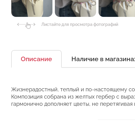
Листайте для просмотра фотографий
Есть несколько простых п
Оставьт
Описание
Наличие в магазина
можно дольше.
Правила ухода за срезанн
Сервис:
Жизнерадостный, теплый и по-настоящему со
1. Переносите букеты в т
Цена/Качество:
Композиция собрана из желтых гербер с выра
Выб
гармонично дополняет цветы, не перетягивая 
2. Минимизируйте нахожде
Ко
Доставка:
3. Если Вы перевозите бук
Соответствие:
кратковременный контакт 
+37
курьеры в зимнее время т
Выб