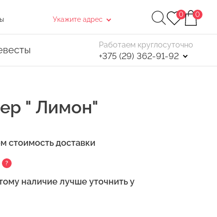
0
0
ы
Укажите адрес
Работаем круглосуточно
евесты
+375 (29) 362-91-92
бер " Лимон"
ем стоимость доставки
Найти
?
. После чего, в открывшемся окне нажмите
тому наличие лучше уточнить у