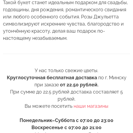
Такой букет станет идеальным подарком для свадьбы,
3. Если Вы перевозите букет, убедитесь, что
Сервис:
годовщины, дня рождения, романтического свидания
он правильно упакован. В зимнее время, даже
Букет из 23 кустовых роз
Цена/Качество:
или любого особенного события. Розы Джульетта
кратковременный контакт с холодным
Выберите дату доставки
Джульетта 70 см
символизируют искренние чувства, благородство и
воздухом несколько минут, будет губителен
Доставка:
утончённую красоту, делая ваш подарок по-
для цветов (наши курьеры в зимнее время
Контакты
настоящему незабываемым.
транспортируют букеты в специальных
Соответствие:
теплоизолирующих сумках).
+375 (17) 388-61-92
Выберите желаемое время
Спасибо, мы свяжемся с Вами в
+375 (29) 362-91-92
4. Ставьте цветы только в чистую вазу с водой
+375
Беларусь
ближайшее время
(для роз воды в вазе должно быть много почти
+375 (33) 362-91-92
+375
У нас только свежие цветы.
по горлышко), она должна быть прохладная,
Готово
Пожалуйста, заполните поля, чтобы мы могли
rosybel@mail.ru
Круглосуточная бесплатная доставка
по г. Минску
а также не забывайте менять воду ежедневно.
связаться с Вами.
при заказе
от 22.50 рублей.
При сумме до 22.5 рублей доставка составляет 5
5. Обязательно подрежьте цветы перед тем, как
Изменить адрес
рублей.
поставить в вазу. Срез можно обновить ножом
Оформить заказ
Вы можете посетить
наши магазины
или секатором.
6. Перед тем как поставить цветы в вазу,
Понедельник–Суббота с 07:00 до 23:00
нижние листья следует удалить. Если они
Воскресенье с 07:00 до 21:00
Оставить отзыв