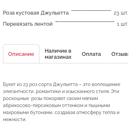
Роза кустовая Джульетта
23 шт.
Перевязать лентой
1 шт.
Как ухаживать за цветами
Наличие в
Описание
Оплата
Отзыв
Есть несколько простых правил, чтобы цветы
магазинах
в Вашем букете или композиции сохраняли
свежесть как можно дольше.
Правила ухода за срезанными цветами:
Букет из 23 роз сорта Джульетта – это воплощение
элегантности, романтики и изысканного стиля. Эти
1. Переносите букеты в транспортировочной
роскошные розы покоряют своим мягким
бумаге.
абрикосово-персиковым оттенком и пышными
махровыми бутонами, создавая атмосферу тепла и
2. Минимизируйте нахождение цветов
Оставьте свой отзыв
нежности.
в холодное время года на улице.