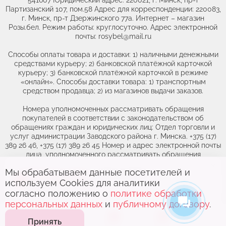
Партизанский 107, пом.58 Адрес для корреспонденции: 220083,
г. Минск, пр-т Дзержинского 77а. Интернет – магазин
Розы.бел. Режим работы: круглосуточно. Адрес электронной
почты: rosybel@mail.ru
Способы оплаты товара и доставки: 1) наличными денежными
средствами курьеру; 2) банковской платёжной карточкой
курьеру; 3) банковской платёжной карточкой в режиме
«онлайн». Способы доставки товара: 1) транспортным
средством продавца; 2) из магазинов выдачи заказов.
Номера уполномоченных рассматривать обращения
покупателей в соответствии с законодательством об
обращениях граждан и юридических лиц: Отдел торговли и
услуг администрации Заводского района г. Минска. +375 (17)
389 26 46, +375 (17) 389 26 45 Номер и адрес электронной почты
лица, уполномоченного рассматривать обращения
покупателей о нарушении их прав, предусмотренных
Мы обрабатываем данные посетителей и
законодательством о защите прав потребителей: +375(44)764-
Выберите адрес,
чтобы увидеть
46-71, obr@rozybel.by.
используем Cookies для аналитики
актуальный каталог
согласно положению о
политике обработки
персональных данных
и
публичному договору
.
0
0
Принять