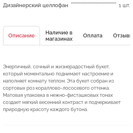
Дизайнерский целлофан
1 шт.
Как ухаживать за цветами
Есть несколько простых правил, чтобы цветы
в Вашем букете или композиции сохраняли
Наличие в
Описание
Оплата
Отзыв
свежесть как можно дольше.
магазинах
Правила ухода за срезанными цветами:
1. Переносите букеты в транспортировочной
Энергичный, сочный и жизнерадостный букет,
бумаге.
который моментально поднимает настроение и
наполняет комнату теплом. Эта букет собран из
2. Минимизируйте нахождение цветов
Оставьте свой отзыв
сортовых роз кораллово-лососевого оттенка.
в холодное время года на улице.
Матовая упаковка в нежно-фисташковых тонах
создает мягкий весенний контраст и подчеркивает
3. Если Вы перевозите букет, убедитесь, что
Сервис:
природную красоту каждого бутона.
он правильно упакован. В зимнее время, даже
Цена/Качество:
кратковременный контакт с холодным
Букет из 23 роз "Феруза" 70 см
Выберите дату доставки
воздухом несколько минут, будет губителен
Доставка: