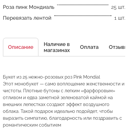
Роза пинк Мондиаль
25 шт.
Как ухаживать за цветами
Перевязать лентой
1 шт.
Есть несколько простых правил, чтобы цветы
в Вашем букете или композиции сохраняли
Наличие в
свежесть как можно дольше.
Описание
Оплата
Отзыв
магазинах
Правила ухода за срезанными цветами:
1. Переносите букеты в транспортировочной
Букет из 25 нежно-розовых роз Pink Mondial
бумаге.
Этот монобукет — само воплощение женственности и
чистоты. Плотные бутоны с легким «фарфоровым»
2. Минимизируйте нахождение цветов
Оставьте свой отзыв
отливом и едва заметной зеленоватой каймой на
в холодное время года на улице.
внешних лепестках создают эффект воздушного
3. Если Вы перевозите букет, убедитесь, что
облака. Такой подарок идеально подойдет, чтобы
Сервис:
он правильно упакован. В зимнее время, даже
выразить симпатию, благодарность или поздравить с
Букет из 25 роз Пинк Мондиаль
Цена/Качество:
кратковременный контакт с холодным
романтическим событием