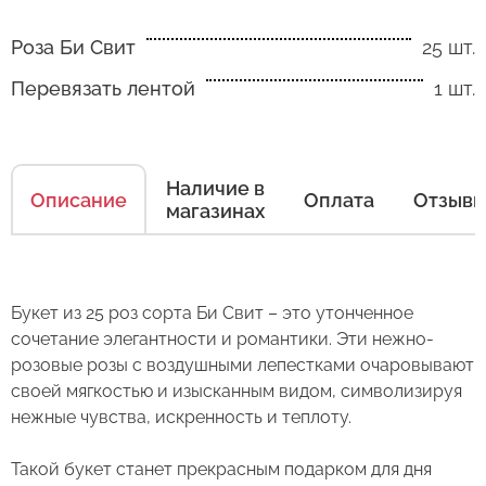
Роза Би Свит
25 шт.
Перевязать лентой
1 шт.
Наличие в
Описание
Оплата
Отзыв
магазинах
Букет из 25 роз сорта Би Свит – это утонченное
сочетание элегантности и романтики. Эти нежно-
розовые розы с воздушными лепестками очаровывают
Как ухаживать за цветами
своей мягкостью и изысканным видом, символизируя
нежные чувства, искренность и теплоту.
Есть несколько простых правил, чтобы цветы
в Вашем букете или композиции сохраняли
Такой букет станет прекрасным подарком для дня