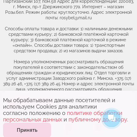
Партизанский 107, пом.58 Адрес для корреспонденции: 220083,
г. Минск, пр-т Дзержинского 77а. Интернет – магазин
Розы.бел. Режим работы: круглосуточно. Адрес электронной
почты: rosybel@mail.ru
Способы оплаты товара и доставки: 1) наличными денежными
средствами курьеру; 2) банковской платёжной карточкой
курьеру; 3) банковской платёжной карточкой в режиме
«онлайн». Способы доставки товара: 1) транспортным
средством продавца; 2) из магазинов выдачи заказов.
Номера уполномоченных рассматривать обращения
покупателей в соответствии с законодательством об
обращениях граждан и юридических лиц: Отдел торговли и
услуг администрации Заводского района г. Минска. +375 (17)
389 26 46, +375 (17) 389 26 45 Номер и адрес электронной почты
лица, уполномоченного рассматривать обращения
покупателей о нарушении их прав, предусмотренных
Мы обрабатываем данные посетителей и
законодательством о защите прав потребителей: +375(44)764-
Выберите адрес,
чтобы увидеть
46-71, obr@rozybel.by.
используем Cookies для аналитики
актуальный каталог
согласно положению о
политике обработки
персональных данных
и
публичному договору
.
0
0
Принять
Каталог
Поиск
Корзина
Избранное
Контакты