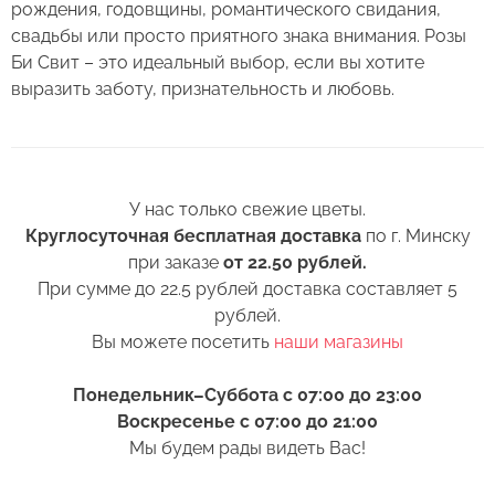
свежесть как можно дольше.
рождения, годовщины, романтического свидания,
свадьбы или просто приятного знака внимания. Розы
Правила ухода за срезанными цветами:
Би Свит – это идеальный выбор, если вы хотите
выразить заботу, признательность и любовь.
1. Переносите букеты в транспортировочной
бумаге.
2. Минимизируйте нахождение цветов
Оставьте свой отзыв
в холодное время года на улице.
У нас только свежие цветы.
Круглосуточная бесплатная доставка
по г. Минску
3. Если Вы перевозите букет, убедитесь, что
Сервис:
при заказе
от 22.50 рублей.
он правильно упакован. В зимнее время, даже
При сумме до 22.5 рублей доставка составляет 5
Букет из 25 роз сорта Би Свит 80
Цена/Качество:
кратковременный контакт с холодным
рублей.
Выберите дату доставки
см
воздухом несколько минут, будет губителен
Вы можете посетить
наши магазины
Доставка:
для цветов (наши курьеры в зимнее время
Контакты
транспортируют букеты в специальных
Понедельник–Суббота с 07:00 до 23:00
Соответствие:
теплоизолирующих сумках).
+375 (17) 388-61-92
Воскресенье с 07:00 до 21:00
Выберите желаемое время
Мы будем рады видеть Вас!
Спасибо, мы свяжемся с Вами в
+375 (29) 362-91-92
4. Ставьте цветы только в чистую вазу с водой
+375
Беларусь
ближайшее время
(для роз воды в вазе должно быть много почти
+375 (33) 362-91-92