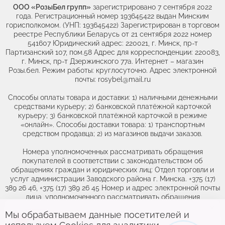
ООО «РозыБел групп»
зарегистрировано 7 сентября 2022
года. Регистрационный номер 193645422 выдан Минским
горисполкомом. (УНП: 193645422) Зарегистрирован в торговом
реестре Республики Беларусь от 21 сентября 2022 номер
541607 Юридический адрес: 220021, г. Минск, пр-т
Партизанский 107, пом.58 Адрес для корреспонденции: 220083,
г. Минск, пр-т Дзержинского 77а. Интернет – магазин
Розы.бел. Режим работы: круглосуточно. Адрес электронной
почты: rosybel@mail.ru
Способы оплаты товара и доставки: 1) наличными денежными
средствами курьеру; 2) банковской платёжной карточкой
курьеру; 3) банковской платёжной карточкой в режиме
«онлайн». Способы доставки товара: 1) транспортным
средством продавца; 2) из магазинов выдачи заказов.
Номера уполномоченных рассматривать обращения
покупателей в соответствии с законодательством об
обращениях граждан и юридических лиц: Отдел торговли и
услуг администрации Заводского района г. Минска. +375 (17)
389 26 46, +375 (17) 389 26 45 Номер и адрес электронной почты
лица, уполномоченного рассматривать обращения
покупателей о нарушении их прав, предусмотренных
Мы обрабатываем данные посетителей и
Выберите адрес,
чтобы увидеть
законодательством о защите прав потребителей: +375(44)764-
46-71, obr@rozybel.by.