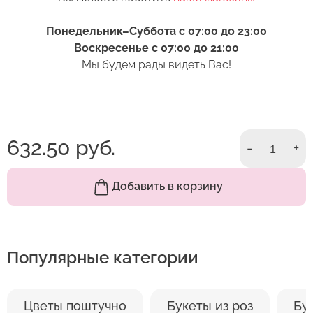
6. Перед тем как поставить цветы в вазу,
нижние листья следует удалить. Если они
Оставить отзыв
Понедельник–Суббота с 07:00 до 23:00
попадут в воду, то начнут гнить и в воде
Воскресенье с 07:00 до 21:00
появятся продукты разложения. Это тоже
Мы будем рады видеть Вас!
ускорит процесс увядания бутона.
7. Выбирая место размещения букета в доме,
избегайте близости отопительных приборов.
Цветы не любят сухой жаркий воздух.
632.50 руб.
-
1
+
Он сушит стебли и листья. По этой же причине
не стоит ставить вазу под воздействие прямых
солнечных лучей или кондиционер.
Добавить в корзину
Популярные категории
Цветы поштучно
Букеты из роз
Бу