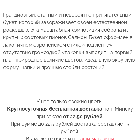
в холодное время года на улице.
Грандиозный, статный и невероятно притягательный
3. Если Вы перевозите букет, убедитесь, что
Сервис:
букет, который завораживает своей естественной
он правильно упакован. В зимнее время, даже
роскошью. Эта масштабная композиция собрана из
Цена/Качество:
кратковременный контакт с холодным
Букет из 35 пионов "Салмон"
Выберите дату доставки
крупных сортовых пионов Салмон. Букет оформлен в
воздухом несколько минут, будет губителен
Доставка:
лаконичном европейском стиле «под ленту»:
для цветов (наши курьеры в зимнее время
Контакты
отсутствие громоздкой упаковки выводит на первый
транспортируют букеты в специальных
Соответствие:
план природное величие цветов, идеальную округлую
теплоизолирующих сумках).
+375 (17) 388-61-92
форму шапки и прочные стебли растений.
+375
Выберите желаемое время
Спасибо, мы свяжемся с Вами в
+375 (29) 362-91-92
Беларусь
4. Ставьте цветы только в чистую вазу с водой
ближайшее время
+375
(для роз воды в вазе должно быть много почти
+375 (33) 362-91-92
Пожалуйста, заполните поля, чтобы мы могли
по горлышко), она должна быть прохладная,
Готово
rosybel@mail.ru
связаться с Вами.
а также не забывайте менять воду ежедневно.
У нас только свежие цветы.
Круглосуточная бесплатная доставка
по г. Минску
5. Обязательно подрежьте цветы перед тем, как
Изменить адрес
при заказе
от 22.50 рублей.
Оформить заказ
поставить в вазу. Срез можно обновить ножом
При сумме до 22.5 рублей доставка составляет 5
или секатором.
рублей.
Вы можете посетить
наши магазины