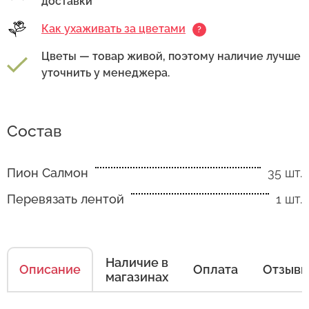
доставки
Как ухаживать за цветами
?
Цветы — товар живой, поэтому наличие лучше
уточнить у менеджера.
Как ухаживать за цветами
Состав
Есть несколько простых правил, чтобы цветы
Пион Салмон
35 шт.
в Вашем букете или композиции сохраняли
свежесть как можно дольше.
Перевязать лентой
1 шт.
Правила ухода за срезанными цветами:
1. Переносите букеты в транспортировочной
Наличие в
бумаге.
Описание
Оплата
Отзыв
магазинах
2. Минимизируйте нахождение цветов
Оставьте свой отзыв