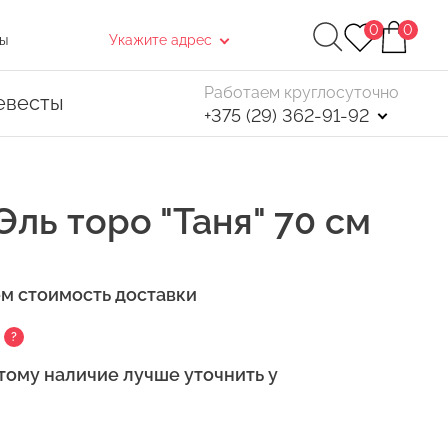
0
0
ы
Укажите адрес
Работаем круглосуточно
евесты
+375 (29) 362-91-92
Эль торо "Таня" 70 см
ем стоимость доставки
Найти
?
. После чего, в открывшемся окне нажмите
тому наличие лучше уточнить у