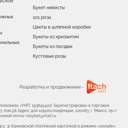
овской
Букет невесты
нежных
101 роза
Цветы в шляпной коробке
ы
Букеты из хризантем
ональных
Букеты из гвоздик
Кустовые розы
Пионовидные розы
Разработка и продвижение -
олкомом. (УНП: 193645422) Зарегистрирован в торговом
, пом.58 Адрес для корреспонденции: 220083, г. Минск, пр-т
онной почты: rosybel@mail.ru
ру; 3) банковской платёжной карточкой в режиме «онлайн».