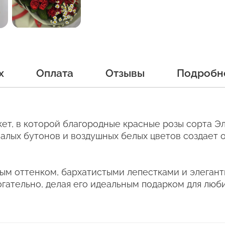
Как ухаживать за цветам
х
Оплата
Отзывы
Подробн
равил, чтобы цветы в Вашем букете или композици
е свой отзыв
укет, в которой благородные красные розы сорта 
алых бутонов и воздушных белых цветов создает 
ыми цветами:
Букет из 35 роз
ранспортировочной бумаге.
ным оттенком, бархатистыми лепестками и элеган
ерите дату доставки
"Таня" 70 см
гательно, делая его идеальным подарком для люби
ние цветов в холодное время года на улице.
нтакты
ет, убедитесь, что он правильно упакован. В зимне
с холодным воздухом несколько минут, будет губи
5 (17) 388-61-92