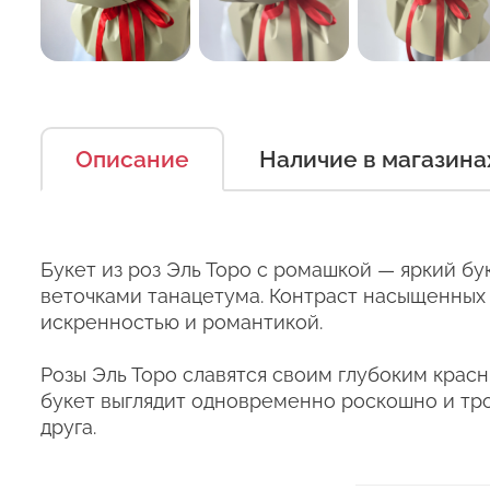
Описание
Наличие в магазина
Есть несколько простых п
Оставьт
можно дольше.
Букет из роз Эль Торо с ромашкой — яркий б
веточками танацетума. Контраст насыщенных 
Правила ухода за срезанн
искренностью и романтикой.
Сервис:
1. Переносите букеты в т
Розы Эль Торо славятся своим глубоким крас
Цена/Качество:
Выб
букет выглядит одновременно роскошно и тро
2. Минимизируйте нахожде
Ко
Доставка:
друга.
3. Если Вы перевозите бук
Соответствие:
кратковременный контакт 
+37