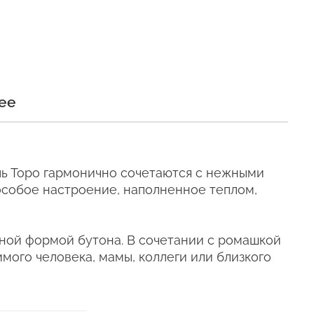
и
ее
и сохраняли свежесть как
Эль Торо гармонично сочетаются с нежными
особое настроение, наполненное теплом,
 Эль торо
тной формой бутона. В сочетании с ромашкой
мого человека, мамы, коллеги или близкого
е время, даже
телен для цветов (наши