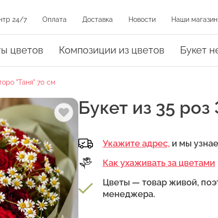
нтр 24/7
Оплата
Доставка
Новости
Наши магазин
и на карте
ты цветов
Композиции из цветов
Букет н
торо "Таня" 70 см
оз
Букет из 35 роз 
Укажите адрес,
и мы узна
Как ухаживать за цветами
амовывоза.
уть на магазин на карте или нажать на адрес в списке магазинов
Цветы — товар живой, поэ
менеджера.