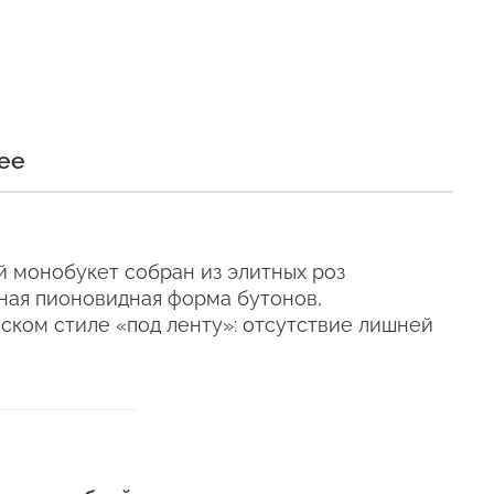
и
ее
и сохраняли свежесть как
й монобукет собран из элитных роз
ятная пионовидная форма бутонов,
з "Винный
ком стиле «под ленту»: отсутствие лишней
е время, даже
телен для цветов (наши
ующих сумках).