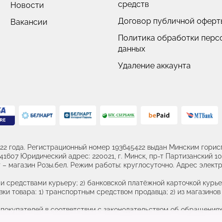
средств
Новости
Договор публичной оферт
Вакансии
Политика обработки перс
данных
Удаление аккаунта
22 года. Регистрационный номер 193645422 выдан Минским горисп
607 Юридический адрес: 220021, г. Минск, пр-т Партизанский 107
– магазин Розы.бел. Режим работы: круглосуточно. Адрес электр
и средствами курьеру; 2) банковской платёжной карточкой курье
ки товара: 1) транспортным средством продавца; 2) из магазинов 
купателей в соответствии с законодательством об обращениях 
 26 46, +375 (17) 389 26 45 Номер и адрес электронной почты ли