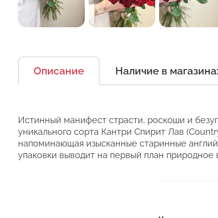
Описание
Наличие в магазина
Есть несколько простых п
Оставьт
можно дольше.
Правила ухода за срезанн
Истинный манифест страсти, роскоши и безуп
Сервис:
уникального сорта Кантри Спирит Лав (Countr
1. Переносите букеты в т
напоминающая изысканные старинные английс
Цена/Качество:
Выб
упаковки выводит на первый план природное 
2. Минимизируйте нахожде
Ко
Доставка:
3. Если Вы перевозите бук
Соответствие:
кратковременный контакт 
+37
курьеры в зимнее время т
Выб
+37