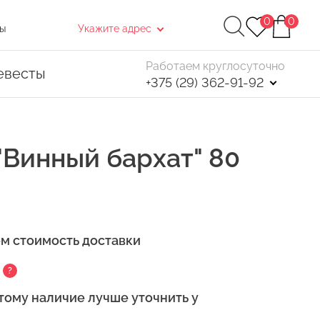
0
0
ы
Укажите адрес
Работаем круглосуточно
евесты
+375 (29) 362-91-92
 "Винный бархат" 80
Найти
ем стоимость доставки
. После чего, в открывшемся окне нажмите
?
тому наличие лучше уточнить у