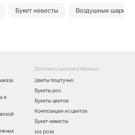
Букет невесты
Воздушные шары
Доставка цветов в Минске
аказа
Цветы поштучно
Букеты роз
а в
Букеты цветов
Композиции из цветов
овской
Букет невесты
нежных
101 роза