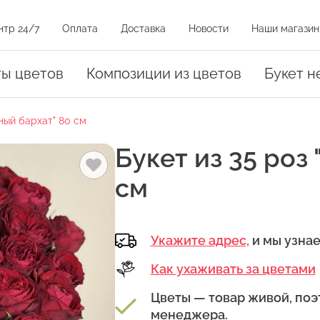
нтр 24/7
Оплата
Доставка
Новости
Наши магазин
и на карте
ты цветов
Композиции из цветов
Букет н
нный бархат" 80 см
оз
Букет из 35 роз
см
Укажите адрес,
и мы узна
амовывоза.
уть на магазин на карте или нажать на адрес в списке магазинов
Как ухаживать за цветами
Цветы — товар живой, поэ
менеджера.