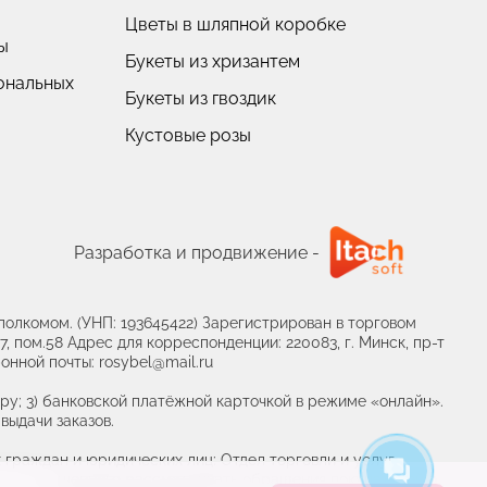
Цветы в шляпной коробке
ы
Букеты из хризантем
ональных
Букеты из гвоздик
Кустовые розы
Пионовидные розы
Разработка и продвижение -
олкомом. (УНП: 193645422) Зарегистрирован в торговом
, пом.58 Адрес для корреспонденции: 220083, г. Минск, пр-т
онной почты: rosybel@mail.ru
ру; 3) банковской платёжной карточкой в режиме «онлайн».
выдачи заказов.
граждан и юридических лиц: Отдел торговли и услуг
ца, уполномоченного рассматривать обращения покупателей о