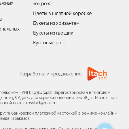
нежных
101 роза
Цветы в шляпной коробке
ы
Букеты из хризантем
ональных
Букеты из гвоздик
Кустовые розы
Пионовидные розы
Разработка и продвижение -
олкомом. (УНП: 193645422) Зарегистрирован в торговом
, пом.58 Адрес для корреспонденции: 220083, г. Минск, пр-т
онной почты: rosybel@mail.ru
ру; 3) банковской платёжной карточкой в режиме «онлайн».
выдачи заказов.
граждан и юридических лиц: Отдел торговли и услуг