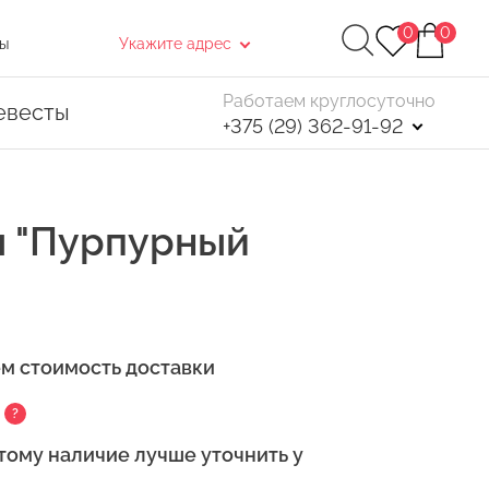
0
0
ы
Укажите адрес
Работаем круглосуточно
евесты
+375 (29) 362-91-92
ы "Пурпурный
Найти
ем стоимость доставки
. После чего, в открывшемся окне нажмите
?
тому наличие лучше уточнить у