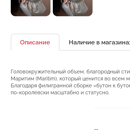
Описание
Наличие в магазина
Есть несколько простых п
Оставьт
можно дольше.
Головокружительный объем, благородный сти
Правила ухода за срезанн
Маритим (Maritim), который ценится во всем
Сервис:
Благодаря филигранной сборке «бутон к буто
1. Переносите букеты в т
по-королевски масштабно и статусно.
Цена/Качество:
Выб
2. Минимизируйте нахожде
Ко
Доставка:
3. Если Вы перевозите бук
Соответствие:
кратковременный контакт 
+37
курьеры в зимнее время т
Выб