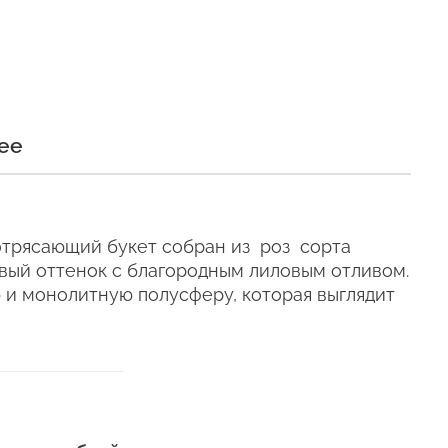
и
ее
и сохраняли свежесть как
отрясающий букет собран из роз сорта
евый оттенок с благородным лиловым отливом.
ы
 и монолитную полусферу, которая выглядит
мос" 50 см
е время, даже
телен для цветов (наши
ующих сумках).