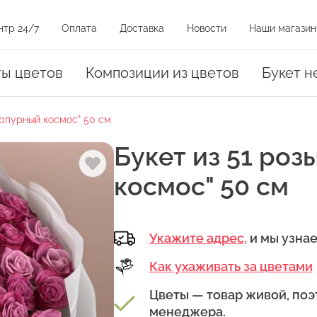
нтр 24/7
Оплата
Доставка
Новости
Наши магазин
и на карте
ты цветов
Композиции из цветов
Букет н
урпурный космос" 50 см
оз
Букет из 51 роз
космос" 50 см
Укажите адрес,
и мы узна
амовывоза.
уть на магазин на карте или нажать на адрес в списке магазинов
Как ухаживать за цветами
Цветы — товар живой, поэ
менеджера.