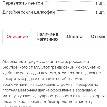
Перевязать лентой
1 шт.
Дизайнерский целлофан
1 шт.
Как ухаживать за цветами
Есть несколько простых правил, чтобы цветы
Наличие в
в Вашем букете или композиции сохраняли
Описание
Оплата
Отзыв
магазинах
свежесть как можно дольше.
Правила ухода за срезанными цветами:
Абсолютный триумф элегантности, роскоши и
1. Переносите букеты в транспортировочной
безупречного стиля. Этот грандиозный монобукет из
бумаге.
75 белых роз создан для того, чтобы затаить дыхание,
2. Минимизируйте нахождение цветов
покорить сердце и оставить незабываемые
Оставьте свой отзыв
в холодное время года на улице.
воспоминания на всю жизнь. Огромная, невероятно
плотная цветочная шапка оформлена в воздушную
3. Если Вы перевозите букет, убедитесь, что
Сервис:
матовую упаковку пудрово-розового оттенка, которая
он правильно упакован. В зимнее время, даже
идеально подчеркивает благородство и чистоту
Букет из 75 роз "Белая ночь" 80
Цена/Качество:
кратковременный контакт с холодным