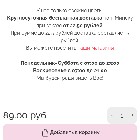
поставить в вазу. Срез можно обновить ножом
Оформить заказ
У нас только свежие цветы.
или секатором.
Круглосуточная бесплатная доставка
по г. Минску
6. Перед тем как поставить цветы в вазу,
при заказе
от 22.50 рублей.
нижние листья следует удалить. Если они
При сумме до 22.5 рублей доставка составляет 5
Оставить отзыв
попадут в воду, то начнут гнить и в воде
рублей.
появятся продукты разложения. Это тоже
Вы можете посетить
наши магазины
ускорит процесс увядания бутона.
Понедельник–Суббота с 07:00 до 23:00
7. Выбирая место размещения букета в доме,
Воскресенье с 07:00 до 21:00
избегайте близости отопительных приборов.
Мы будем рады видеть Вас!
Цветы не любят сухой жаркий воздух.
Он сушит стебли и листья. По этой же причине
не стоит ставить вазу под воздействие прямых
солнечных лучей или кондиционер.
89.00 руб.
-
1
+
Добавить в корзину