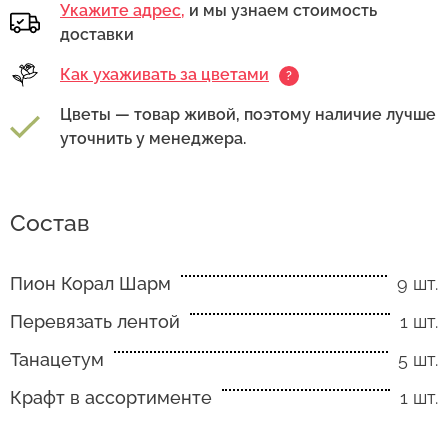
Укажите адрес,
и мы узнаем стоимость
доставки
Как ухаживать за цветами
?
Цветы — товар живой, поэтому наличие лучше
уточнить у менеджера.
Состав
Как ухаживать за цветами
Пион Корал Шарм
9 шт.
Есть несколько простых правил, чтобы цветы
Перевязать лентой
1 шт.
в Вашем букете или композиции сохраняли
свежесть как можно дольше.
Танацетум
5 шт.
Крафт в ассортименте
1 шт.
Правила ухода за срезанными цветами:
1. Переносите букеты в транспортировочной