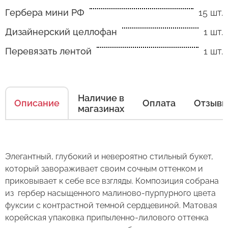
Как ухаживать за цветами
Гербера мини РФ
15 шт.
Дизайнерский целлофан
1 шт.
Есть несколько простых правил, чтобы цветы
Перевязать лентой
1 шт.
в Вашем букете или композиции сохраняли
свежесть как можно дольше.
Правила ухода за срезанными цветами:
Наличие в
Описание
Оплата
Отзыв
магазинах
1. Переносите букеты в транспортировочной
бумаге.
2. Минимизируйте нахождение цветов
Оставьте свой отзыв
Элегантный, глубокий и невероятно стильный букет,
в холодное время года на улице.
который завораживает своим сочным оттенком и
3. Если Вы перевозите букет, убедитесь, что
Сервис:
приковывает к себе все взгляды. Композиция собрана
он правильно упакован. В зимнее время, даже
из гербер насыщенного малиново-пурпурного цвета
Цена/Качество:
кратковременный контакт с холодным
фуксии с контрастной темной сердцевиной. Матовая
Букет изз 15 гербер "Маджента"
Выберите дату доставки
воздухом несколько минут, будет губителен
корейская упаковка припыленно-лилового оттенка
Доставка:
для цветов (наши курьеры в зимнее время