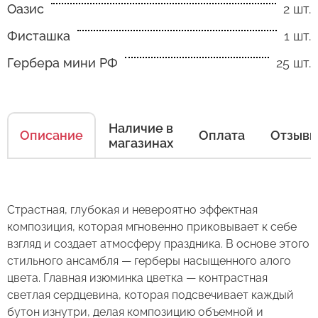
Оазис
2 шт.
Как ухаживать за цветами
Фисташка
1 шт.
Есть несколько простых правил, чтобы цветы
Гербера мини РФ
25 шт.
в Вашем букете или композиции сохраняли
свежесть как можно дольше.
Правила ухода за срезанными цветами:
Наличие в
Описание
Оплата
Отзыв
магазинах
1. Переносите букеты в транспортировочной
бумаге.
2. Минимизируйте нахождение цветов
Оставьте свой отзыв
Страстная, глубокая и невероятно эффектная
в холодное время года на улице.
композиция, которая мгновенно приковывает к себе
взгляд и создает атмосферу праздника. В основе этого
3. Если Вы перевозите букет, убедитесь, что
Сервис:
стильного ансамбля — герберы насыщенного алого
он правильно упакован. В зимнее время, даже
Композиция из 25 гербер " Алый
цвета. Главная изюминка цветка — контрастная
Цена/Качество:
кратковременный контакт с холодным
Выберите дату доставки
Бархат"
светлая сердцевина, которая подсвечивает каждый
воздухом несколько минут, будет губителен
Доставка:
бутон изнутри, делая композицию объемной и
для цветов (наши курьеры в зимнее время