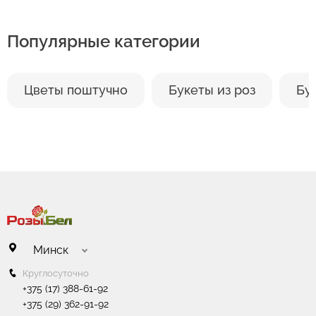
избегайте близости отопительных приборов.
Цветы не любят сухой жаркий воздух.
Популярные категории
Он сушит стебли и листья. По этой же причине
не стоит ставить вазу под воздействие прямых
солнечных лучей или кондиционер.
Цветы поштучно
Букеты из роз
Бу
Минск
Круглосуточно
+375 (17) 388-61-92
+375 (29) 362-91-92