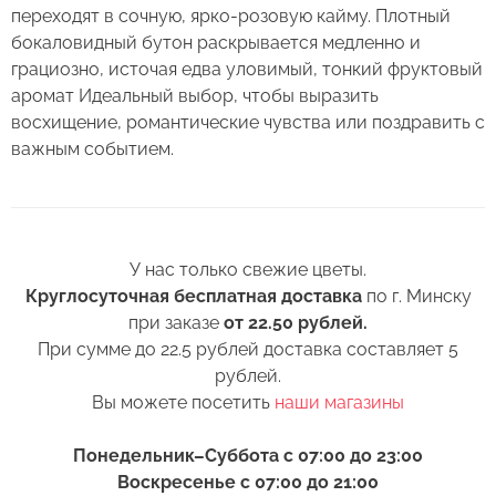
3. Если Вы перевозите букет, убедитесь, что
Сервис:
переходят в сочную, ярко-розовую кайму. Плотный
он правильно упакован. В зимнее время, даже
бокаловидный бутон раскрывается медленно и
Цена/Качество:
кратковременный контакт с холодным
грациозно, источая едва уловимый, тонкий фруктовый
Роза Джумилия Китай
Выберите дату доставки
воздухом несколько минут, будет губителен
аромат Идеальный выбор, чтобы выразить
Доставка:
для цветов (наши курьеры в зимнее время
Контакты
восхищение, романтические чувства или поздравить с
транспортируют букеты в специальных
важным событием.
Соответствие:
теплоизолирующих сумках).
+375 (17) 388-61-92
+375
Выберите желаемое время
Спасибо, мы свяжемся с Вами в
+375 (29) 362-91-92
Беларусь
4. Ставьте цветы только в чистую вазу с водой
ближайшее время
+375
(для роз воды в вазе должно быть много почти
+375 (33) 362-91-92
У нас только свежие цветы.
Пожалуйста, заполните поля, чтобы мы могли
по горлышко), она должна быть прохладная,
Готово
rosybel@mail.ru
Круглосуточная бесплатная доставка
по г. Минску
связаться с Вами.
а также не забывайте менять воду ежедневно.
при заказе
от 22.50 рублей.
При сумме до 22.5 рублей доставка составляет 5
5. Обязательно подрежьте цветы перед тем, как
Изменить адрес
Оформить заказ
рублей.
поставить в вазу. Срез можно обновить ножом
Вы можете посетить
наши магазины
или секатором.
6. Перед тем как поставить цветы в вазу,
Понедельник–Суббота с 07:00 до 23:00
нижние листья следует удалить. Если они
Воскресенье с 07:00 до 21:00