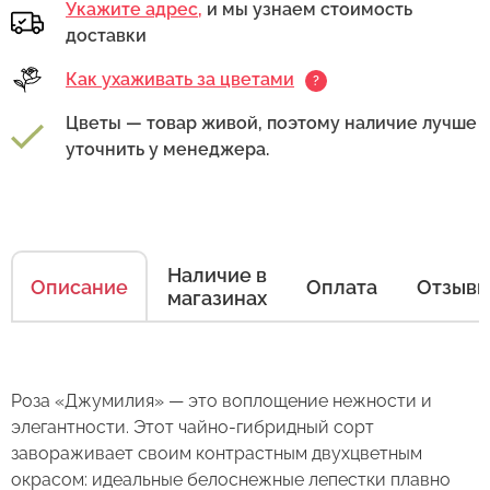
Укажите адрес,
и мы узнаем стоимость
доставки
Как ухаживать за цветами
?
Цветы — товар живой, поэтому наличие лучше
Как ухаживать за цветами
уточнить у менеджера.
Есть несколько простых правил, чтобы цветы
в Вашем букете или композиции сохраняли
свежесть как можно дольше.
Наличие в
Описание
Оплата
Отзыв
магазинах
Правила ухода за срезанными цветами:
1. Переносите букеты в транспортировочной
бумаге.
Роза «Джумилия» — это воплощение нежности и
элегантности. Этот чайно-гибридный сорт
2. Минимизируйте нахождение цветов
Оставьте свой отзыв
завораживает своим контрастным двухцветным
в холодное время года на улице.
окрасом: идеальные белоснежные лепестки плавно