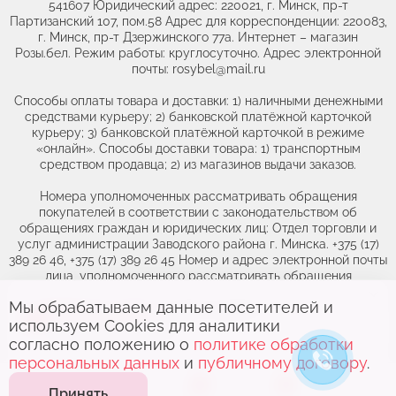
541607 Юридический адрес: 220021, г. Минск, пр-т
Партизанский 107, пом.58 Адрес для корреспонденции: 220083,
г. Минск, пр-т Дзержинского 77а. Интернет – магазин
Розы.бел. Режим работы: круглосуточно. Адрес электронной
почты: rosybel@mail.ru
Способы оплаты товара и доставки: 1) наличными денежными
средствами курьеру; 2) банковской платёжной карточкой
курьеру; 3) банковской платёжной карточкой в режиме
«онлайн». Способы доставки товара: 1) транспортным
средством продавца; 2) из магазинов выдачи заказов.
Номера уполномоченных рассматривать обращения
покупателей в соответствии с законодательством об
обращениях граждан и юридических лиц: Отдел торговли и
услуг администрации Заводского района г. Минска. +375 (17)
389 26 46, +375 (17) 389 26 45 Номер и адрес электронной почты
лица, уполномоченного рассматривать обращения
покупателей о нарушении их прав, предусмотренных
Мы обрабатываем данные посетителей и
законодательством о защите прав потребителей: +375(44)764-
Выберите адрес,
чтобы увидеть
46-71, obr@rozybel.by.
используем Cookies для аналитики
актуальный каталог
согласно положению о
политике обработки
персональных данных
и
публичному договору
.
0
0
Принять