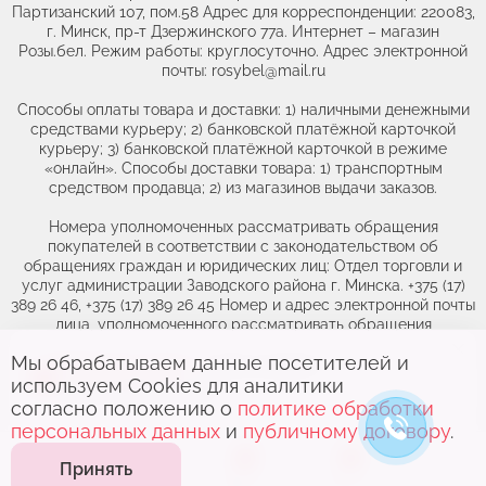
Партизанский 107, пом.58 Адрес для корреспонденции: 220083,
г. Минск, пр-т Дзержинского 77а. Интернет – магазин
Розы.бел. Режим работы: круглосуточно. Адрес электронной
почты: rosybel@mail.ru
Способы оплаты товара и доставки: 1) наличными денежными
средствами курьеру; 2) банковской платёжной карточкой
курьеру; 3) банковской платёжной карточкой в режиме
«онлайн». Способы доставки товара: 1) транспортным
средством продавца; 2) из магазинов выдачи заказов.
Номера уполномоченных рассматривать обращения
покупателей в соответствии с законодательством об
обращениях граждан и юридических лиц: Отдел торговли и
услуг администрации Заводского района г. Минска. +375 (17)
389 26 46, +375 (17) 389 26 45 Номер и адрес электронной почты
лица, уполномоченного рассматривать обращения
покупателей о нарушении их прав, предусмотренных
Мы обрабатываем данные посетителей и
законодательством о защите прав потребителей: +375(44)764-
Выберите адрес,
чтобы увидеть
46-71, obr@rozybel.by.
используем Cookies для аналитики
актуальный каталог
согласно положению о
политике обработки
персональных данных
и
публичному договору
.
0
0
Принять