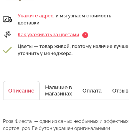
Укажите адрес,
и мы узнаем стоимость
доставки
Как ухаживать за цветами
?
Цветы — товар живой, поэтому наличие лучше
уточнить у менеджера.
Наличие в
Описание
Оплата
Отзыв
магазинах
Как ухаживать за цветами
Есть несколько простых правил, чтобы цветы
Роза Фиеста — один из самых необычных и эффектных
в Вашем букете или композиции сохраняли
сортов роз. Ее бутон украшен оригинальными