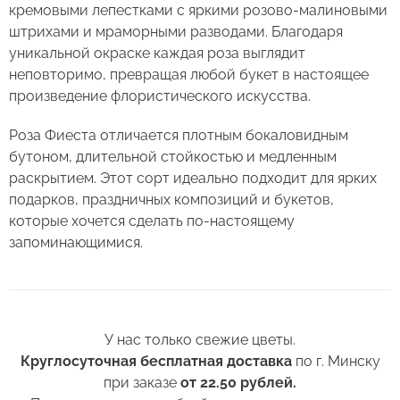
свежесть как можно дольше.
кремовыми лепестками с яркими розово-малиновыми
штрихами и мраморными разводами. Благодаря
Правила ухода за срезанными цветами:
уникальной окраске каждая роза выглядит
неповторимо, превращая любой букет в настоящее
1. Переносите букеты в транспортировочной
произведение флористического искусства.
бумаге.
Роза Фиеста отличается плотным бокаловидным
2. Минимизируйте нахождение цветов
Оставьте свой отзыв
бутоном, длительной стойкостью и медленным
в холодное время года на улице.
раскрытием. Этот сорт идеально подходит для ярких
подарков, праздничных композиций и букетов,
3. Если Вы перевозите букет, убедитесь, что
Сервис:
которые хочется сделать по-настоящему
он правильно упакован. В зимнее время, даже
запоминающимися.
Цена/Качество:
кратковременный контакт с холодным
Роза Фиеста Китай
Выберите дату доставки
воздухом несколько минут, будет губителен
Доставка:
для цветов (наши курьеры в зимнее время
Контакты
транспортируют букеты в специальных
Соответствие:
теплоизолирующих сумках).
У нас только свежие цветы.
+375 (17) 388-61-92
Круглосуточная бесплатная доставка
по г. Минску
+375
Выберите желаемое время
Спасибо, мы свяжемся с Вами в
+375 (29) 362-91-92
Беларусь
4. Ставьте цветы только в чистую вазу с водой
при заказе
от 22.50 рублей.
ближайшее время
+375
(для роз воды в вазе должно быть много почти
+375 (33) 362-91-92