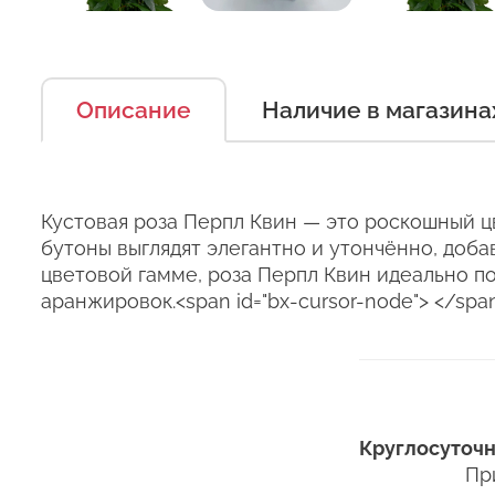
Описание
Наличие в магазина
Есть несколько простых п
Оставьт
можно дольше.
Правила ухода за срезанн
Сервис:
Кустовая роза Перпл Квин — это роскошный 
1. Переносите букеты в т
бутоны выглядят элегантно и утончённо, доба
Цена/Качество:
Выб
цветовой гамме, роза Перпл Квин идеально п
2. Минимизируйте нахожде
Ко
аранжировок.<span id="bx-cursor-node"> </spa
Доставка:
3. Если Вы перевозите бук
Соответствие:
кратковременный контакт 
+37
курьеры в зимнее время т
Выб
+37
+37
4. Ставьте цветы только в
Круглосуточн
горлышко), она должна бы
Пр
ros