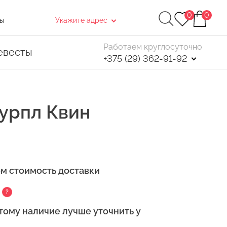
0
0
ы
Укажите адрес
Работаем круглосуточно
евесты
+375 (29) 362-91-92
Пурпл Квин
Найти
ем стоимость доставки
. После чего, в открывшемся окне нажмите
?
тому наличие лучше уточнить у