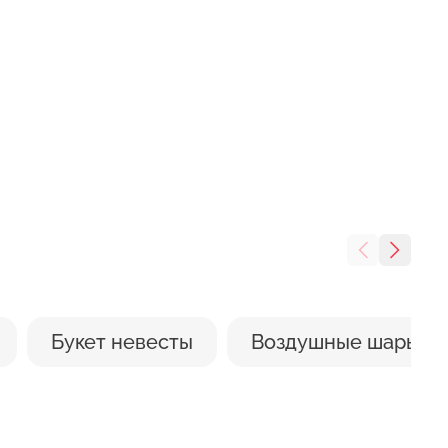
но обновить ножом или
Вами.
и они попадут в воду, то
аказ
есс увядания бутона.
ных приборов. Цветы не
е стоит ставить вазу под
Букет невесты
Воздушные шары