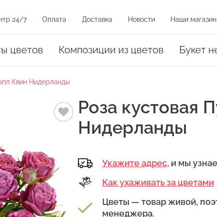
нтр 24/7
Оплата
Доставка
Новости
Наши магазин
и на карте
ты цветов
Композиции из цветов
Букет н
рпл Квин Нидерланды
оз
Роза кустовая 
Нидерланды
Укажите адрес,
и мы узна
амовывоза.
уть на магазин на карте или нажать на адрес в списке магазинов
Как ухаживать за цветами
Цветы — товар живой, поэ
менеджера.