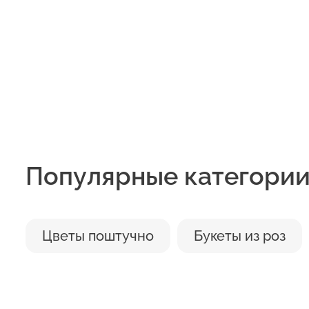
5. Обязательно подрежьте
секатором.
6. Перед тем как поставить
начнут гнить и в воде поя
7. Выбирая место размеще
любят сухой жаркий воздух
воздействие прямых солне
Популярные категори
Цветы поштучно
Букеты из роз