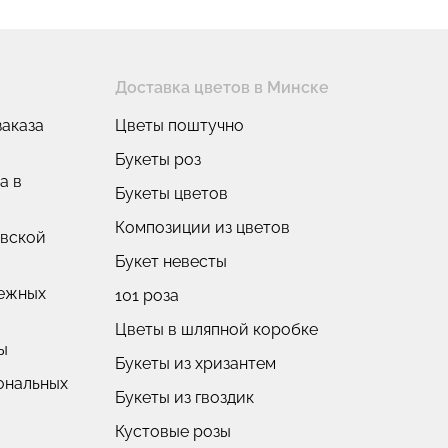
Доставка цветов в Минске
аказа
Цветы поштучно
Букеты роз
а в
Букеты цветов
Композиции из цветов
овской
Букет невесты
нежных
101 роза
Цветы в шляпной коробке
ы
Букеты из хризантем
ональных
Букеты из гвоздик
Кустовые розы