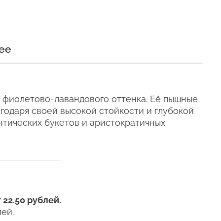
и
ее
и сохраняли свежесть как
 фиолетово-лавандового оттенка. Её пышные
Пурпл Квин
агодаря своей высокой стойкости и глубокой
нтических букетов и аристократичных
е время, даже
телен для цветов (наши
ующих сумках).
ыть много почти по
 22.50 рублей.
ежедневно.
ей.
я, чтобы мы могли