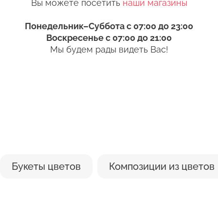
Вы можете посетить
наши магазины
 цветы перед тем, как поставить в вазу. Срез мож
связаться с 
Изменить адрес
Понедельник–Суббота с 07:00 до 23:00
Воскресенье с 07:00 до 21:00
 цветы в вазу, нижние листья следует удалить. Есл
Оформить з
Мы будем рады видеть Вас!
вятся продукты разложения. Это тоже ускорит проц
ния букета в доме, избегайте близости отопитель
. Он сушит стебли и листья. По этой же причине н
Оставить отзыв
чных лучей или кондиционер.
и
Букеты цветов
Композиции из цветов