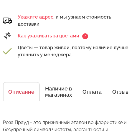
Укажите адрес,
и мы узнаем стоимость
доставки
Как ухаживать за цветами
?
Цветы — товар живой, поэтому наличие лучше
уточнить у менеджера.
Как ухаживать за цветами
Наличие в
Есть несколько простых правил, чтобы цветы
Описание
Оплата
Отзыв
магазинах
в Вашем букете или композиции сохраняли
свежесть как можно дольше.
Правила ухода за срезанными цветами:
Роза Прауд - это признанный эталон во флористике и
1. Переносите букеты в транспортировочной
безупречный символ чистоты, элегантности и