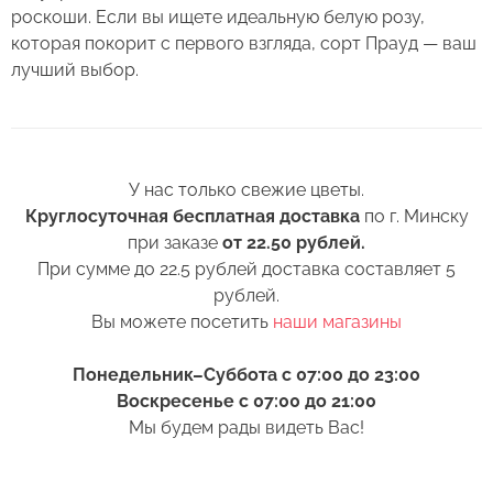
бумаге.
роскоши. Если вы ищете идеальную белую розу,
которая покорит с первого взгляда, сорт Прауд — ваш
2. Минимизируйте нахождение цветов
лучший выбор.
Оставьте свой отзыв
в холодное время года на улице.
3. Если Вы перевозите букет, убедитесь, что
Сервис:
он правильно упакован. В зимнее время, даже
Цена/Качество:
У нас только свежие цветы.
кратковременный контакт с холодным
Роза Прауд Китай
Выберите дату доставки
Круглосуточная бесплатная доставка
по г. Минску
воздухом несколько минут, будет губителен
Доставка:
при заказе
от 22.50 рублей.
для цветов (наши курьеры в зимнее время
Контакты
При сумме до 22.5 рублей доставка составляет 5
транспортируют букеты в специальных
Соответствие:
рублей.
теплоизолирующих сумках).
+375 (17) 388-61-92
Вы можете посетить
наши магазины
+375
Выберите желаемое время
Спасибо, мы свяжемся с Вами в
+375 (29) 362-91-92
Беларусь
4. Ставьте цветы только в чистую вазу с водой
ближайшее время
+375
(для роз воды в вазе должно быть много почти
+375 (33) 362-91-92
Понедельник–Суббота с 07:00 до 23:00
по горлышко), она должна быть прохладная,
Пожалуйста, заполните поля, чтобы мы могли
Воскресенье с 07:00 до 21:00
Готово
rosybel@mail.ru
а также не забывайте менять воду ежедневно.
связаться с Вами.
Мы будем рады видеть Вас!
5. Обязательно подрежьте цветы перед тем, как
Изменить адрес