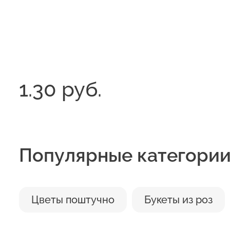
ros
5. Обязательно подрежьте
секатором.
6. Перед тем как поставить
начнут гнить и в воде поя
1.30 руб.
7. Выбирая место размеще
любят сухой жаркий воздух
воздействие прямых солне
Популярные категори
Цветы поштучно
Букеты из роз