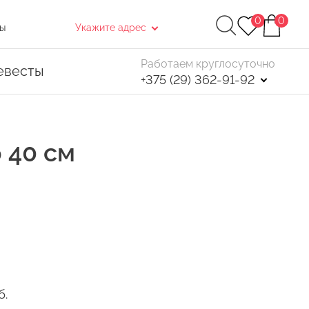
0
0
ы
Укажите адрес
Работаем круглосуточно
евесты
+375 (29) 362-91-92
 40 см
Найти
. После чего, в открывшемся окне нажмите
б.