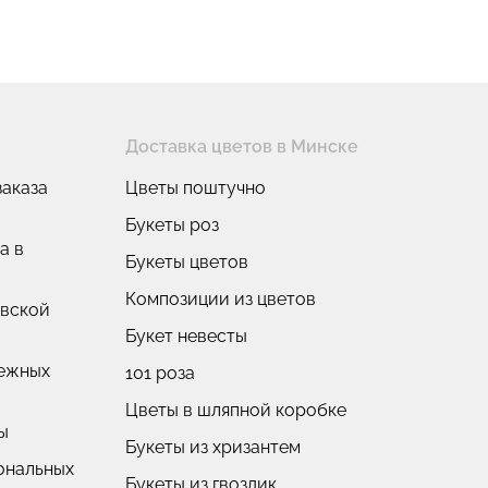
Доставка цветов в Минске
аказа
Цветы поштучно
Букеты роз
а в
Букеты цветов
Композиции из цветов
овской
Букет невесты
нежных
101 роза
Цветы в шляпной коробке
ы
Букеты из хризантем
ональных
Букеты из гвоздик