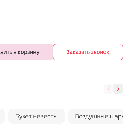
Вами.
но обновить ножом или
аказ
и они попадут в воду, то
есс увядания бутона.
вить в корзину
Заказать звонок
ных приборов. Цветы не
е стоит ставить вазу под
Букет невесты
Воздушные шары