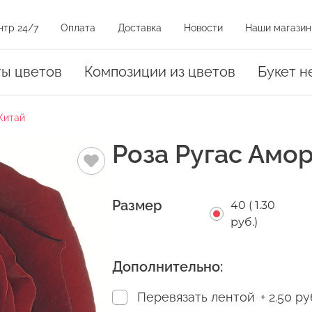
нтр 24/7
Оплата
Доставка
Новости
Наши магазин
и на карте
ты цветов
Композиции из цветов
Букет н
Китай
оз
Роза Ругас Амор
Размер
40 (
1.30
руб.
)
амовывоза.
уть на магазин на карте или нажать на адрес в списке магазинов
Дополнительно:
Перевязать лентой
+ 2.50 ру