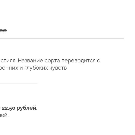
и
ее
и сохраняли свежесть как
стиля. Название сорта переводится с
ренних и глубоких чувств
р Китай
е время, даже
телен для цветов (наши
 22.50 рублей.
ующих сумках).
ей.
ыть много почти по
я, чтобы мы могли
ежедневно.