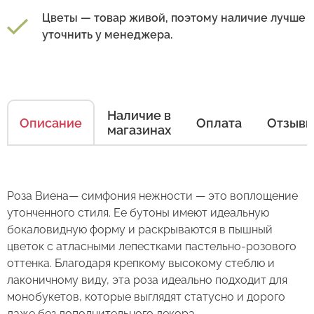
Цветы — товар живой, поэтому наличие лучше
уточнить у менеджера.
Наличие в
Описание
Оплата
Отзыв
магазинах
Как ухаживать за цветами
Есть несколько простых правил, чтобы цветы
Роза Виена— симфония нежности — это воплощение
в Вашем букете или композиции сохраняли
утонченного стиля. Ее бутоны имеют идеальную
свежесть как можно дольше.
бокаловидную форму и раскрываются в пышный
цветок с атласными лепестками пастельно-розового
Правила ухода за срезанными цветами:
оттенка. Благодаря крепкому высокому стеблю и
лаконичному виду, эта роза идеально подходит для
1. Переносите букеты в транспортировочной
монобукетов, которые выглядят статусно и дорого
бумаге.
даже без дополнительного декора.